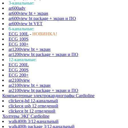
3-канальные:
ar600adv
ar600view bt + экран
ar600view bt package + экран и ПО
ar600view bt VET
6-канальные:
ECG 100L
-
НОВИНКА!
ECG 100S
ECG 100+
ar1200view bt + экран
ar1200view bt package + экран и ПО
12-канальные:
ECG 200L
ECG 200S
ECG 200+
ar2100view
ar2100view bt + экран
ar2100view bt package + экран и ПО
Компьютерные электрокардиографы Cardioline
clickecg-hd 12-канальный
clickecg usb 12 отведений
clickecg bt 12 отведений
Холтеры ЭКГ Cardioline
walk400h 3/12-канальный
walk400h package 3/12-канальный