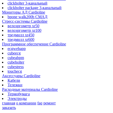
clickholter 3-канальный
clickholter package 3-канальный
Мониторы АД Cardioline
bpone walk200b СМАД
Стресс-системы Cardioline
велоэргометр xr50
велоэргометр xr100
тредмилл xr450
тредмилл xr600
Программное обеспечение Cardioline
ecgwebapp
cubeecg
cubeabpm
cubeholter
cubestress
touchecg
Аксессуары Cardioline
Кабели
Тележки
Расходные материалы Cardioline
Термобумага
Электроды
главная
о компании
faq
ремонт
заказать