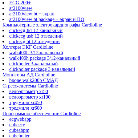
ECG 200+
ar2100view
ar2100view bt + экран
ar2100view bt package + экран и ПО
Компьютерные электрокардиографы Cardioline
clickecg-hd 12-канальный
clickecg usb 12 отведений
clickecg bt 12 отведений
Холтеры ЭКГ Cardioline
walk400h 3/12-канальный
walk400h package 3/12-канальный
clickholter 3-канальный
clickholter package 3-канальный
Мониторы АД Cardioline
bpone walk200b СМАД
Стресс-системы Cardioline
велоэргометр xr50
велоэргометр xr100
тредмилл xr450
тредмилл xr600
Программное обеспечение Cardioline
ecgwebapp
cubeecg
cubeabpm
cubeholter