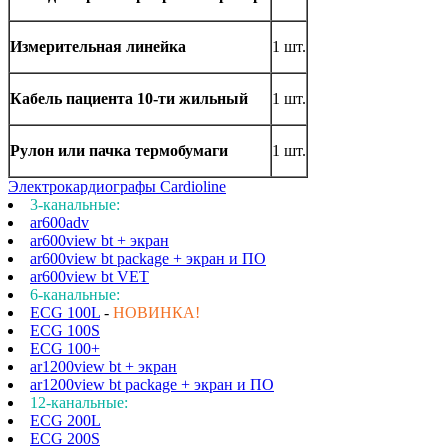
Измерительная линейка
1 шт.
Кабель пациента 10-ти жильный
1 шт.
Рулон или пачка термобумаги
1 шт.
Электрокардиографы Cardioline
3-канальные:
ar600adv
ar600view bt + экран
ar600view bt package + экран и ПО
ar600view bt VET
6-канальные:
ECG 100L
-
НОВИНКА!
ECG 100S
ECG 100+
ar1200view bt + экран
ar1200view bt package + экран и ПО
12-канальные:
ECG 200L
ECG 200S