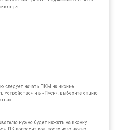
пьютера.
лю следует начать ПКМ на иконке
ть устройство» и в «Пуск», выберите опцию
ства».
зователю нужно будет нажать на иконку
». ПК попросит код, после чего нужно