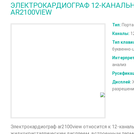
ЭЛЕКТРОКАРДИОГРАФ 12-КАНАЛЬН
AR2100VIEW
Тип:
Порта
Каналы:
12
Тип клави
буквенно-
Интерпрет
анализ
Русификац
Дисплей:
Ж
разрешени
Электрокардиограф ar2100view относится к 12-кана
жидкокристаллическим дисплеем, встроенным термо