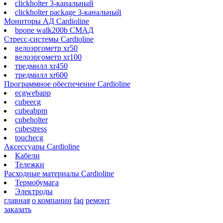
clickholter 3-канальный
clickholter package 3-канальный
Мониторы АД Cardioline
bpone walk200b СМАД
Стресс-системы Cardioline
велоэргометр xr50
велоэргометр xr100
тредмилл xr450
тредмилл xr600
Программное обеспечение Cardioline
ecgwebapp
cubeecg
cubeabpm
cubeholter
cubestress
touchecg
Аксессуары Cardioline
Кабели
Тележки
Расходные материалы Cardioline
Термобумага
Электроды
главная
о компании
faq
ремонт
заказать