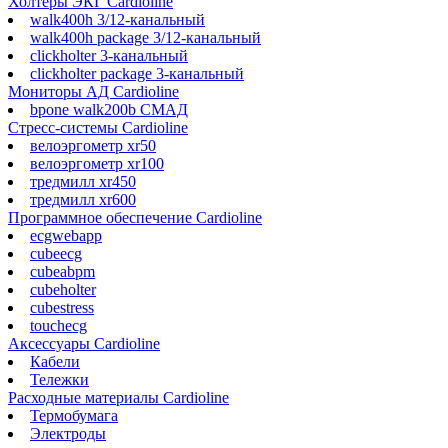
Холтеры ЭКГ Cardioline
walk400h 3/12-канальный
walk400h package 3/12-канальный
clickholter 3-канальный
clickholter package 3-канальный
Мониторы АД Cardioline
bpone walk200b СМАД
Стресс-системы Cardioline
велоэргометр xr50
велоэргометр xr100
тредмилл xr450
тредмилл xr600
Программное обеспечение Cardioline
ecgwebapp
cubeecg
cubeabpm
cubeholter
cubestress
touchecg
Аксессуары Cardioline
Кабели
Тележки
Расходные материалы Cardioline
Термобумага
Электроды