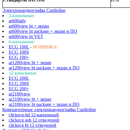
Электрокардиографы Cardioline
3-канальные:
ar600adv
ar600view bt + экран
ar600view bt package + экран и ПО
ar600view bt VET
6-канальные:
ECG 100L
-
НОВИНКА!
ECG 100S
ECG 100+
ar1200view bt + экран
ar1200view bt package + экран и ПО
12-канальные:
ECG 200L
ECG 200S
ECG 200+
ar2100view
ar2100view bt + экран
ar2100view bt package + экран и ПО
Компьютерные электрокардиографы Cardioline
clickecg-hd 12-канальный
clickecg usb 12 отведений
clickecg bt 12 отведений