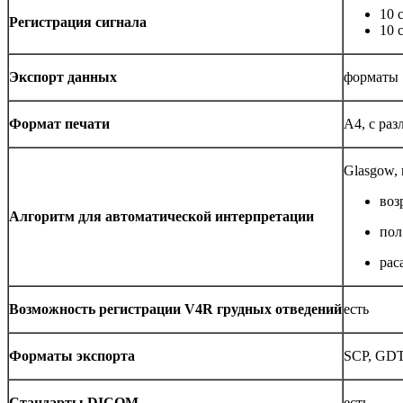
10 
Регистрация сигнала
10 
Экспорт данных
форматы 
Формат печати
А4, с ра
Glasgow,
воз
Алгоритм для автоматической интерпретации
пол
рас
Возможность регистрации V4R грудных отведений
есть
Форматы экспорта
SCP, GDT
Стандарты DICOM
есть