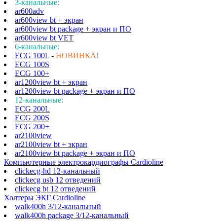
3-канальные:
ar600adv
ar600view bt + экран
ar600view bt package + экран и ПО
ar600view bt VET
6-канальные:
ECG 100L
-
НОВИНКА!
ECG 100S
ECG 100+
ar1200view bt + экран
ar1200view bt package + экран и ПО
12-канальные:
ECG 200L
ECG 200S
ECG 200+
ar2100view
ar2100view bt + экран
ar2100view bt package + экран и ПО
Компьютерные электрокардиографы Cardioline
clickecg-hd 12-канальный
clickecg usb 12 отведений
clickecg bt 12 отведений
Холтеры ЭКГ Cardioline
walk400h 3/12-канальный
walk400h package 3/12-канальный