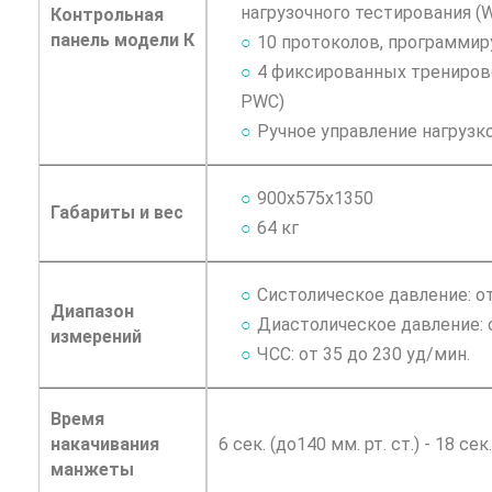
нагрузочного тестирования (WH
Контрольная
панель модели К
10 протоколов, программи
4 фиксированных тренирово
PWC)
Ручное управление нагрузко
900х575х1350
Габариты и вес
64 кг
Систолическое давление: от 
Диапазон
Диастолическое давление: от
измерений
ЧСС: от 35 до 230 уд/мин.
Время
накачивания
6 сек. (до140 мм. рт. ст.) - 18 сек.
манжеты